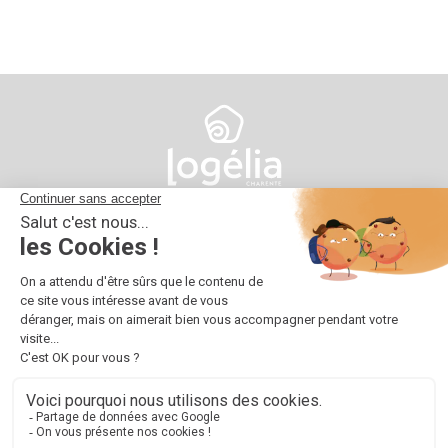
10 impasse d'Austerlitz
16025 Angoulême
05 45 38 66 00
contact@logelia.fr
© 2024 Logélia
Tous droits réservés