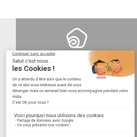
10 impasse d'Austerlitz
16025 Angoulême
05 45 38 66 00
contact@logelia.fr