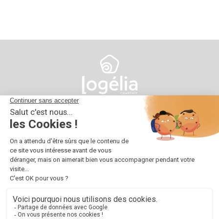
10 impasse d'Austerlitz
16025 Angoulême
05 45 38 66 00
contact@logelia.fr
© 2024 Logélia
Tous droits réservés