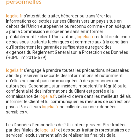
personnelles
logelia.fr
s’interdit de traiter, héberger ou transférer les
Informations collectées sur ses Clients vers un pays situé en
dehors de l’Union européenne ou reconnu comme « non adéquat
» par la Commission européenne sans en informer
préalablement le client. Pour autant,
logelia.fr
reste libre du choix
de ses sous-traitants techniques et commerciaux à la condition
qu’il présentent les garanties suffisantes au regard des
exigences du Règlement Général sur la Protection des Données
(RGPD : n° 2016-679).
logelia.fr
s’engage à prendre toutes les précautions nécessaires
afin de préserver la sécurité des Informations et notamment
qu’elles ne soient pas communiquées à des personnes non
autorisées. Cependant, si un incident impactant l’intégrité ou la
confidentialité des Informations du Client est portée à la
connaissance de
logelia.fr
, celle-ci devra dans les meilleurs délais
informer le Client et lui communiquer les mesures de corrections
prises. Par ailleurs
logelia.fr
ne collecte aucune « données
sensibles ».
Les Données Personnelles de l’Utilisateur peuvent être traitées
par des filiales de
logelia.fr
et des sous-traitants (prestataires de
services), exclusivement afin de réaliser les finalités de la