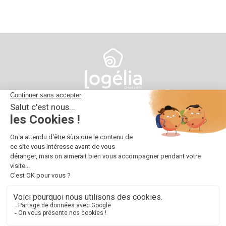
10 impasse d'Austerlitz
16025 Angoulême
05 45 38 66 00
contact@logelia.fr
© 2024 Logélia
Tous droits réservés