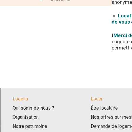
anonyme
🔹
Locata
de vous 
❗️
Merci d
enquête e
permettr
Logélia
Louer
Qui sommes-nous ?
Être locataire
Organisation
Nos offres sur mes
Notre patrimoine
Demande de logeme