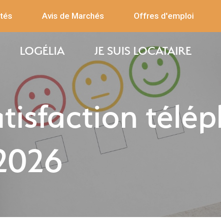
ités
Avis de Marchés
Offres d'emploi
LOGÉLIA
JE SUIS LOCATAIRE
tisfaction télé
 2026