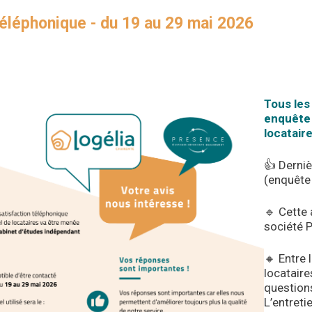
téléphonique - du 19 au 29 mai 2026
Tous les 
enquête 
locataire
👍 Derniè
(enquête 
🔹 Cette 
société 
🔸 Entre 
locataire
questions
L’entreti