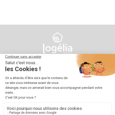
10 impasse d'Austerlitz
16025 Angoulême
05 45 38 66 00
contact@logelia.fr
© 2024 Logélia