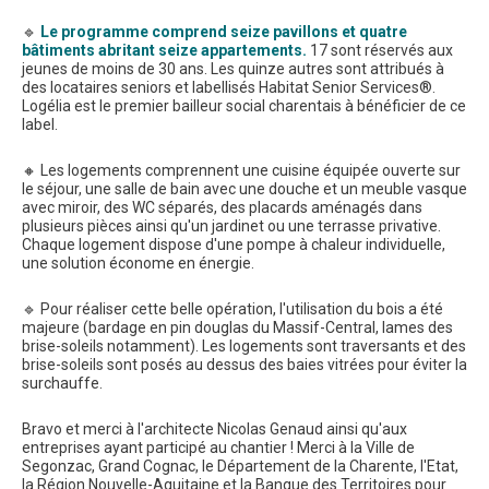
🔹
Le programme comprend seize pavillons et quatre
bâtiments abritant seize appartements.
17 sont réservés aux
jeunes de moins de 30 ans. Les quinze autres sont attribués à
des locataires seniors et labellisés Habitat Senior Services®.
Logélia est le premier bailleur social charentais à bénéficier de ce
label.
🔸 Les logements comprennent une cuisine équipée ouverte sur
le séjour, une salle de bain avec une douche et un meuble vasque
avec miroir, des WC séparés, des placards aménagés dans
plusieurs pièces ainsi qu'un jardinet ou une terrasse privative.
Chaque logement dispose d'une pompe à chaleur individuelle,
une solution économe en énergie.
🔹 Pour réaliser cette belle opération, l'utilisation du bois a été
majeure (bardage en pin douglas du Massif-Central, lames des
brise-soleils notamment). Les logements sont traversants et des
brise-soleils sont posés au dessus des baies vitrées pour éviter la
surchauffe.
Bravo et merci à l'architecte Nicolas Genaud ainsi qu'aux
entreprises ayant participé au chantier ! Merci à la Ville de
Segonzac, Grand Cognac, le Département de la Charente, l'Etat,
la Région Nouvelle-Aquitaine et la Banque des Territoires pour